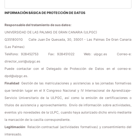
INFORMACIÓN BÁSICA DE PROTECCIÓN DE DATOS
Responsable del tratamiento de sus datos:
UNIVERSIDAD DE LAS PALMAS DE GRAN CANARIA (ULPGC)
Q3518001G
Calle Juan De Quesada, 30, 35001 - Las Palmas De Gran Canaria
(Las Palmas)
Teléfono: 928452753
Fax: 928451022
Web: ulpgc.es
Correo-e:
director_sori@ulpgc.es
Puede contactar con el Delegado de Protección de Datos en el correo-e:
dpd@ulpgc.es.
Finalidad
: Gestión de las matriculaciones y asistencias a las jornadas formativas
que tendrán lugar en el X Congreso Nacional y IV Internacional de Aprendizaje-
Servicio Universitario de la ULPGC, así como la emisión de certificaciones o
títulos de asistencia y aprovechamiento. Envío de información sobre actividades,
eventos y/o novedades de la ULPC, cuando haya autorizado dicho envío mediante
la marcación de la casilla correspondiente.
Legitimación
: Relación contractual (actividades formativas) y consentimiento del
interesado.