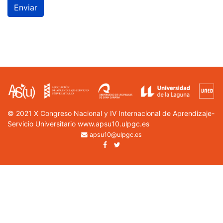
Enviar
© 2021 X Congreso Nacional y IV Internacional de Aprendizaje-
Servicio Universitario www.apsu10.ulpgc.es
apsu10@ulpgc.es